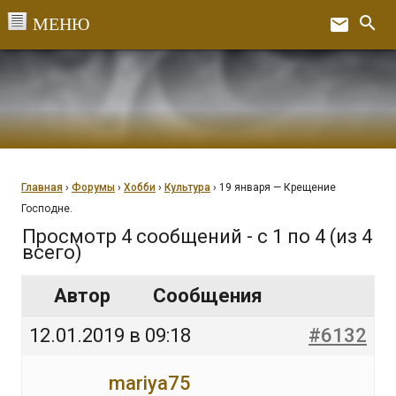
Перейти
search
email
к
Ex
содержанию
Главная
›
Форумы
›
Хобби
›
Культура
›
19 января — Крещение
Господне.
Просмотр 4 сообщений - с 1 по 4 (из 4
всего)
Автор
Сообщения
12.01.2019 в 09:18
#6132
mariya75