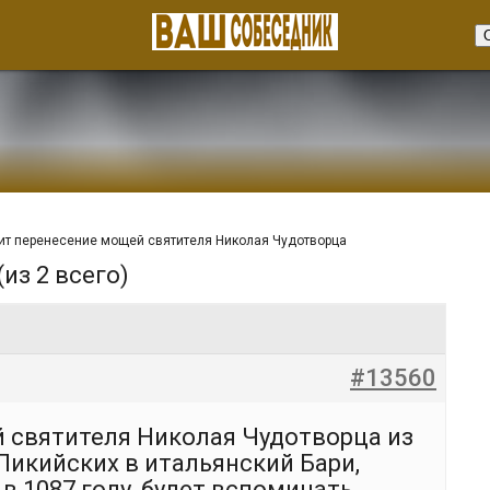
тит перенесение мощей святителя Николая Чудотворца
(из 2 всего)
#13560
 святителя Николая Чудотворца из
икийских в итальянский Бари,
в 1087 году, будет вспоминать