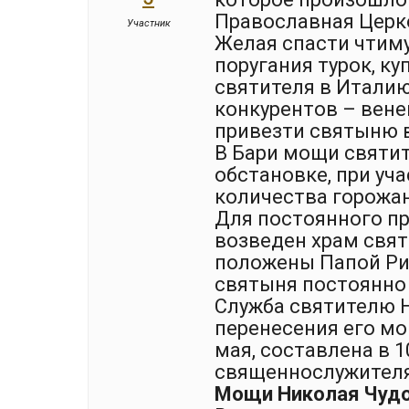
Православная Церко
Участник
Желая спасти чтим
поругания турок, к
святителя в Италию
конкурентов – вене
привезти святыню в
В Бари мощи святи
обстановке, при уч
количества горожан
Для постоянного п
возведен храм свят
положены Папой Рим
святыня постоянно 
Служба святителю 
перенесения его мо
мая, составлена в 1
священнослужител
Мощи Николая Чудо