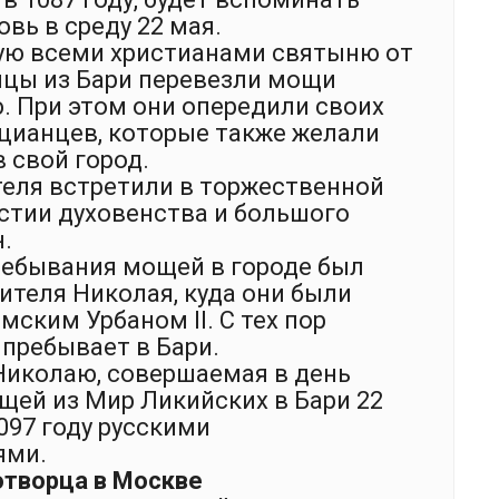
вь в среду 22 мая.
ую всеми христианами святыню от
упцы из Бари перевезли мощи
. При этом они опередили своих
цианцев, которые также желали
 свой город.
теля встретили в торжественной
астии духовенства и большого
.
ребывания мощей в городе был
ителя Николая, куда они были
ским Урбаном II. С тех пор
пребывает в Бари.
Николаю, совершаемая в день
щей из Мир Ликийских в Бари 22
097 году русскими
ями.
творца в Москве