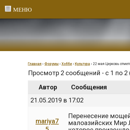
Перейти
к
содержанию
Главная
›
Форумы
›
Хобби
›
Культура
›
22 мая Церковь отме
Просмотр 2 сообщений - с 1 по 2 
Автор
Сообщения
21.05.2019 в 17:02
Перенесение мощей
mariya7
малоазийских Мир Л
5
которое произошло 