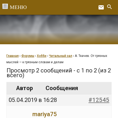
Перейти
search
email
к
Ex
содержанию
Главная
›
Форумы
›
Хобби
›
Читальный зал
›
А. Ткачев. От грязных
мыслей — к грязным словам и делам
Просмотр 2 сообщений - с 1 по 2 (из 2
всего)
Автор
Сообщения
05.04.2019 в 16:28
#12545
mariya75