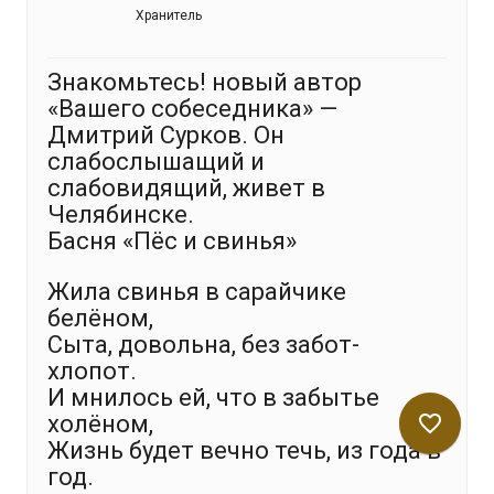
Хранитель
Знакомьтесь! новый автор
«Вашего собеседника» —
Дмитрий Сурков. Он
слабослышащий и
слабовидящий, живет в
Челябинске.
Басня «Пёс и свинья»
Жила свинья в сарайчике
белёном,
Сыта, довольна, без забот-
хлопот.
И мнилось ей, что в забытье
холёном,
favorite_border
Жизнь будет вечно течь, из года в
год.