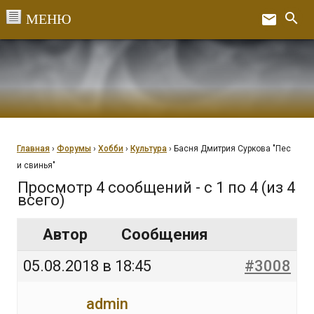
Перейти
search
email
к
Ex
содержанию
Главная
›
Форумы
›
Хобби
›
Культура
›
Басня Дмитрия Суркова "Пес
и свинья"
Просмотр 4 сообщений - с 1 по 4 (из 4
всего)
Автор
Сообщения
05.08.2018 в 18:45
#3008
admin