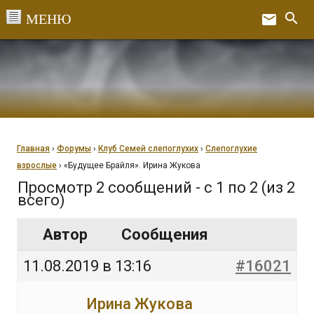
Перейти
search
email
к
Ex
содержанию
Главная
›
Форумы
›
Клуб Семей слепоглухих
›
Слепоглухие
взрослые
›
«Будущее Брайля». Ирина Жукова
Просмотр 2 сообщений - с 1 по 2 (из 2
всего)
Автор
Сообщения
11.08.2019 в 13:16
#16021
Ирина Жукова