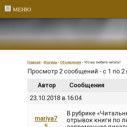
Перейти
к
содержанию
Главная
›
Форумы
›
Объявления
›
Что вы любите читать?
Просмотр 2 сообщений - с 1 по 2 
Автор
Сообщения
23.10.2018 в 16:04
В рубрике «Читальн
mariya7
отрывок книги по л
5
современная писате