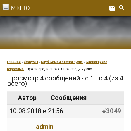
Перейти
search
email
к
Ex
содержанию
Главная
›
Форумы
›
Клуб Семей слепоглухих
›
Слепоглухие
взрослые
›
Чужой среди своих. Свой среди чужих.
Просмотр 4 сообщений - с 1 по 4 (из 4
всего)
Автор
Сообщения
10.08.2018 в 21:56
#3049
admin