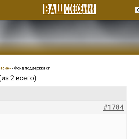
ласие»
›
Фонд поддержки сг
(из 2 всего)
#1784