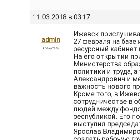
11.03.2018 в 03:17
Ижевск прислушива
admin
27 февраля на базе
ресурсный кабинет 
Хранитель
На его открытии п
Министерства обра
политики и труда, 
Александрович и м
важность нового пр
Кроме того, в Ижев
сотрудничестве в о
людей между фондо
республикой. Его п
выступил председа
Ярослав Владимиро
создать рабочую гр