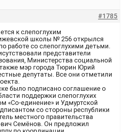
#1785
ется к слепоглухим
 ижевской школы № 256 открылся
по работе со слепоглухими детьми.
рисутствовали представители
зования, Министерства социальной
а также мэр города Тюрин Юрий
естные депутаты. Все они отметили
оекта.
ске было подписано соглашение о
бласти поддержки слепоглухих
м «Со-единение» и Удмуртской
одписантом со стороны республики
тель местного правительства
вич Семёнов. Он предложил
уппу по координации