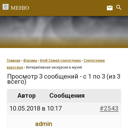
Перейти
search
email
к
Ex
содержанию
Главная
›
Форумы
›
Клуб Семей слепоглухих
›
Слепоглухие
взрослые
›
Интерактивная экскурсия в музей
Просмотр 3 сообщений - с 1 по 3 (из 3
всего)
Автор
Сообщения
10.05.2018 в 10:17
#2543
admin