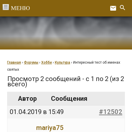
Перейти
search
email
к
Ex
содержанию
Главная
›
Форумы
›
Хобби
›
Культура
›
Интересный тест об именах
святых
Просмотр 2 сообщений - с 1 по 2 (из 2
всего)
Автор
Сообщения
01.04.2019 в 15:49
#12502
mariya75