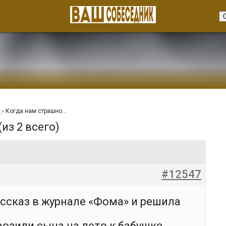
а
›
Когда нам страшно…
(из 2 всего)
#12547
ассказ в журнале «Фома» и решила
возили сына на лето к бабушке.