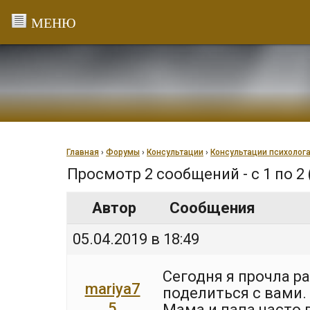
Перейти
к
содержанию
Главная
›
Форумы
›
Консультации
›
Консультации психолог
Просмотр 2 сообщений - с 1 по 2 
Автор
Сообщения
05.04.2019 в 18:49
Сегодня я прочла р
mariya7
поделиться с вами.
5
Мама и папа часто 