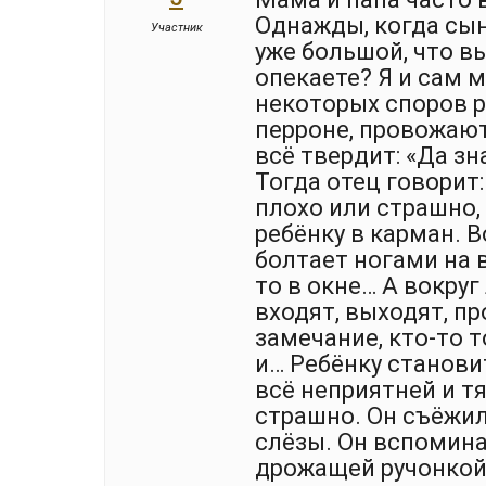
Однажды, когда сын
Участник
уже большой, что в
опекаете? Я и сам м
некоторых споров р
перроне, провожают
всё твердит: «Да зн
Тогда отец говорит:
плохо или страшно, 
ребёнку в карман. В
болтает ногами на 
то в окне… А вокру
входят, выходят, п
замечание, кто-то 
и… Ребёнку станови
всё неприятней и т
страшно. Он съёжилс
слёзы. Он вспоминае
дрожащей ручонкой