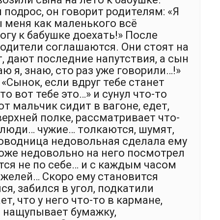
 подрос, он говорит родителям: «Я
ы меня как маленького всё
огу к бабушке доехать!» После
одители соглашаются. Они стоят на
, дают последние напутствия, а сын
аю я, знаю, сто раз уже говорили…!»
 «Сынок, если вдруг тебе станет
то вот тебе это…» и сунул что-то
от мальчик сидит в вагоне, едет,
верхней полке, рассматривает что-
г люди… чужие… толкаются, шумят,
роводница недовольная сделала ему
тоже недовольно на него посмотрел
тся не по себе… и с каждым часом
яжелей… Скоро ему становится
я, забился в угол, подкатили
т, что у него что-то в кармане,
 нащупывает бумажку,