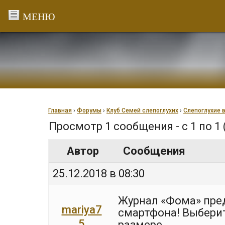
Перейти
к
содержанию
Главная
›
Форумы
›
Клуб Семей слепоглухих
›
Слепоглухие 
Просмотр 1 сообщения - с 1 по 1 
Автор
Сообщения
25.12.2018 в 08:30
Журнал «Фома» пре
mariya7
смартфона! Выберит
5
размере.