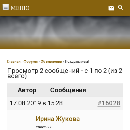
Перейти
search
email
к
Ex
содержанию
Главная
›
Форумы
›
Объявления
›
Поздравляем!
Просмотр 2 сообщений - с 1 по 2 (из 2
всего)
Автор
Сообщения
17.08.2019 в 15:28
#16028
Ирина Жукова
Участник