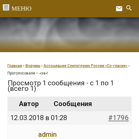
Перейти
search
email
к
Ex
содержанию
Главная
›
Форумы
›
Ассоциация Слепоглухих России «Со-гласие»
›
Проголосовали – «за»!
Просмотр 1 сообщения - с 1 по 1
(всего 1)
Автор
Сообщения
12.03.2018 в 01:28
#1796
admin