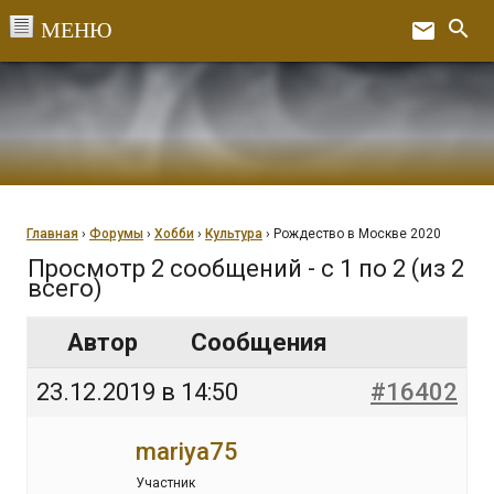
Перейти
search
email
к
Ex
содержанию
Главная
›
Форумы
›
Хобби
›
Культура
›
Рождество в Москве 2020
Просмотр 2 сообщений - с 1 по 2 (из 2
всего)
Автор
Сообщения
23.12.2019 в 14:50
#16402
mariya75
Участник