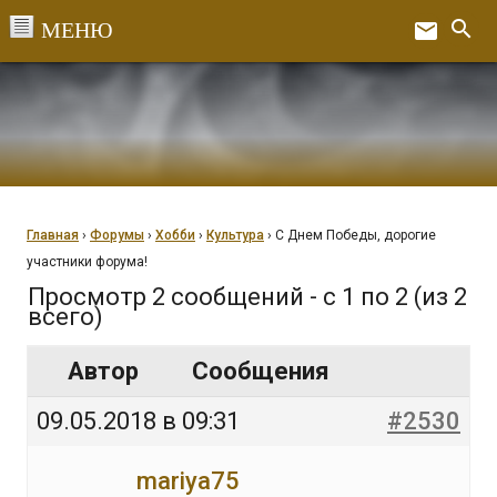
Перейти
search
email
к
Ex
содержанию
Главная
›
Форумы
›
Хобби
›
Культура
›
С Днем Победы, дорогие
участники форума!
Просмотр 2 сообщений - с 1 по 2 (из 2
всего)
Автор
Сообщения
09.05.2018 в 09:31
#2530
mariya75