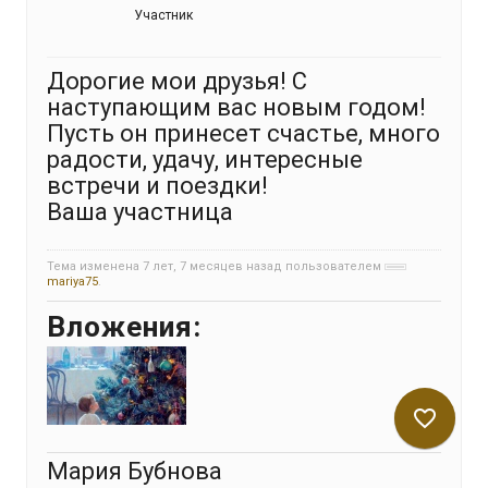
Участник
Дорогие мои друзья! С
наступающим вас новым годом!
Пусть он принесет счастье, много
радости, удачу, интересные
встречи и поездки!
Ваша участница
Тема изменена 7 лет, 7 месяцев назад пользователем
mariya75
.
Вложения:
favorite_border
Мария Бубнова