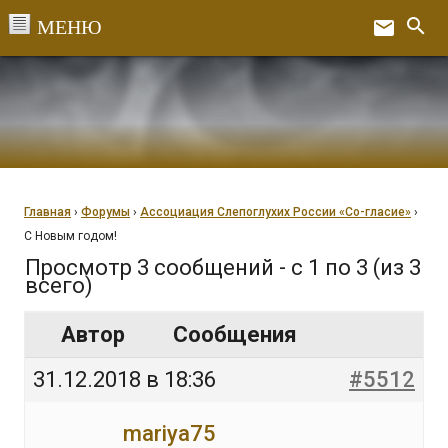
Перейти
search
email
к
Ex
содержанию
Главная
›
Форумы
›
Ассоциация Слепоглухих России «Со-гласие»
›
С Новым годом!
Просмотр 3 сообщений - с 1 по 3 (из 3
всего)
Автор
Сообщения
31.12.2018 в 18:36
#5512
mariya75