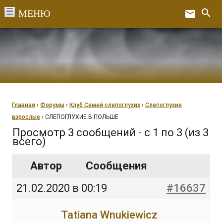
Перейти
search
email
к
Ex
содержанию
Главная
›
Форумы
›
Клуб Семей слепоглухих
›
Слепоглухие
взрослые
›
СЛЕПОГЛУХИЕ В ПОЛЬШЕ
Просмотр 3 сообщений - с 1 по 3 (из 3
всего)
Автор
Сообщения
21.02.2020 в 00:19
#16637
Tatiana Wnukiewicz