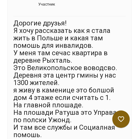
Участник
Дорогие друзья!
Я хочу рассказать как я стала
жить в Польше и какая там
помошь для инвалидов.
У меня там сечас квартира в
деревне Рыхталь.
Это Великопольское воводсво.
Деревня эта центр гмины у нас
1300 жителей.
я живу в каменице это болшой
дом 4 этаже если считать с 1.
На главной плошаде.
На плошади Ратуша это Управа
favorite_border
по полски Ужонд.
И там все службы и Социалная
помошь.