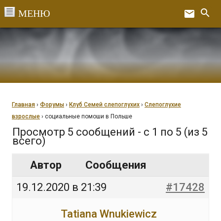
Перейти
search
email
к
Ex
содержанию
Главная
›
Форумы
›
Клуб Семей слепоглухих
›
Слепоглухие
взрослые
›
социальные помоши в Польше
Просмотр 5 сообщений - с 1 по 5 (из 5
всего)
Автор
Сообщения
19.12.2020 в 21:39
#17428
Tatiana Wnukiewicz