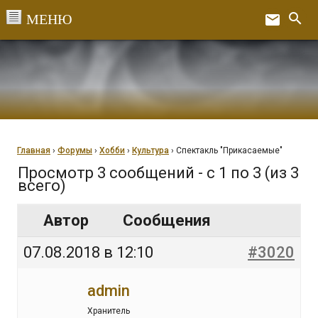
Перейти
search
email
к
Ex
содержанию
Главная
›
Форумы
›
Хобби
›
Культура
›
Спектакль "Прикасаемые"
Просмотр 3 сообщений - с 1 по 3 (из 3
всего)
Автор
Сообщения
07.08.2018 в 12:10
#3020
admin
Хранитель