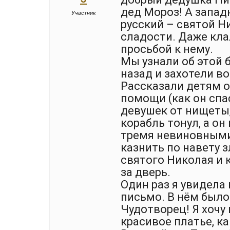
дед Мороз! А запад
Участник
русский – святой Н
сладости. Даже кла
просьбой к нему.
Мы узнали об этой 
назад и захотели в
Рассказали детям о
помощи (как он спа
девушек от нищеты, 
корабль тонул, а он
тремя невиновными 
казнить по навету 
святого Николая и 
за дверь.
Один раз я увидела
письмо. В нём было
Чудотворец! Я хочу 
красивое платье, ка