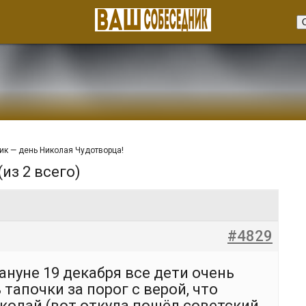
ик — день Николая Чудотворца!
(из 2 всего)
#4829
ануне 19 декабря все дети очень
тапочки за порог с верой, что
колай (вот откуда пошёл советский