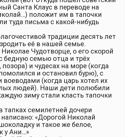
ный Санта Клаус в переводе на
иколай…) положит им в тапочки
ли туда письма с какой-нибудь
благочестивой традиции десять лет
озродить её в нашей семье.
 Николае Чудотворце, о его скорой
с бедную семью отца и трёх
позора) и чудесах на море (когда
 помолился и остановил бурю), с
воеводами (когда царь хотел их
злых людей). Наши дети полюбили
каждую зиму стали класть тапочки
 в тапках семилетней дочери
 написано: «Дорогой Николай
шоколадку и такое же белое,
к у Ани…»