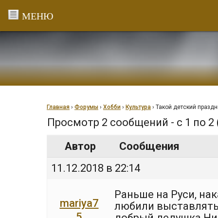
Перейти
к
содержанию
Главная
›
Форумы
›
Хобби
›
Культура
›
Такой детский праздн
Просмотр 2 сообщений - с 1 по 2 
Автор
Сообщения
11.12.2018 в 22:14
Раньше на Руси, нак
mariya7
любили выставлять 
5
добрый дедушка Ни