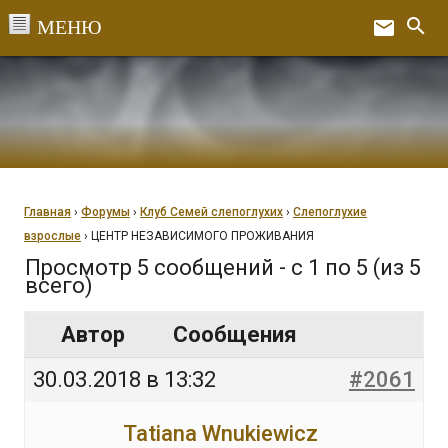
Перейти
search
email
к
Ex
содержанию
Главная
›
Форумы
›
Клуб Семей слепоглухих
›
Слепоглухие
взрослые
›
ЦЕНТР НЕЗАВИСИМОГО ПРОЖИВАНИЯ
Просмотр 5 сообщений - с 1 по 5 (из 5
всего)
Автор
Сообщения
30.03.2018 в 13:32
#2061
Tatiana Wnukiewicz