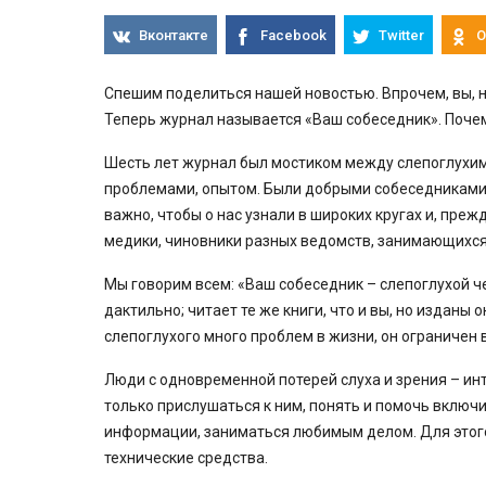
Вконтакте
Facebook
Twitter
О
Спешим поделиться нашей новостью. Впрочем, вы, н
Теперь журнал называется «Ваш собеседник». Поче
Шесть лет журнал был мостиком между слепоглухими
проблемами, опытом. Были добрыми собеседниками.
важно, чтобы о нас узнали в широких кругах и, пре
медики, чиновники разных ведомств, занимающихс
Мы говорим всем: «Ваш собеседник – слепоглухой ч
дактильно; читает те же книги, что и вы, но издан
слепоглухого много проблем в жизни, он ограничен 
Люди с одновременной потерей слуха и зрения – ин
только прислушаться к ним, понять и помочь включи
информации, заниматься любимым делом. Для этог
технические средства.