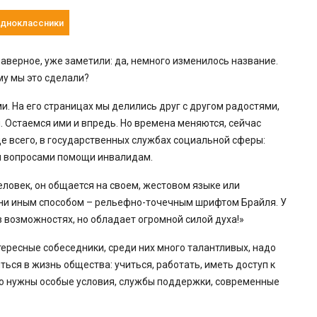
дноклассники
аверное, уже заметили: да, немного изменилось название.
му мы это сделали?
. На его страницах мы делились друг с другом радостями,
 Остаемся ими и впредь. Но времена меняются, сейчас
жде всего, в государственных службах социальной сферы:
я вопросами помощи инвалидам.
еловек, он общается на своем, жестовом языке или
ы они иным способом – рельефно-точечным шрифтом Брайля. У
в возможностях, но обладает огромной силой духа!»
тересные собеседники, среди них много талантливых, надо
ться в жизнь общества: учиться, работать, иметь доступ к
о нужны особые условия, службы поддержки, современные