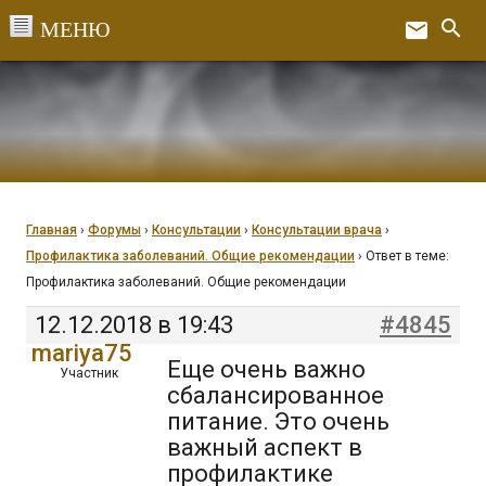
Перейти
search
email
к
Ex
содержанию
Главная
›
Форумы
›
Консультации
›
Консультации врача
›
Профилактика заболеваний. Общие рекомендации
›
Ответ в теме:
Профилактика заболеваний. Общие рекомендации
12.12.2018 в 19:43
#4845
mariya75
Еще очень важно
Участник
сбалансированное
питание. Это очень
важный аспект в
профилактике