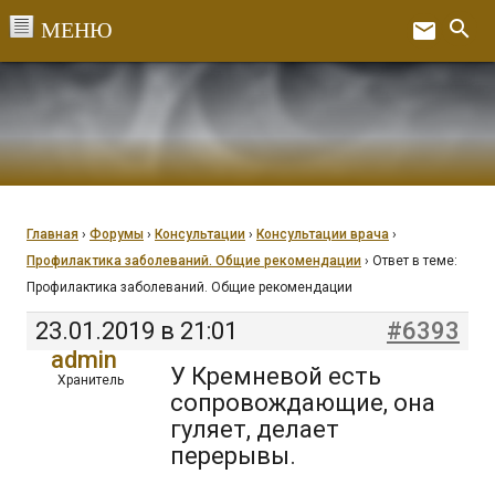
Перейти
search
email
к
Ex
содержанию
Главная
›
Форумы
›
Консультации
›
Консультации врача
›
Профилактика заболеваний. Общие рекомендации
›
Ответ в теме:
Профилактика заболеваний. Общие рекомендации
23.01.2019 в 21:01
#6393
admin
У Кремневой есть
Хранитель
сопровождающие, она
гуляет, делает
перерывы.