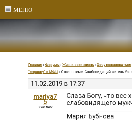
Перейти
к
содержанию
Главная
›
Форумы
›
Жизнь есть жизнь
›
Хочу пожаловаться
"справку" в МФЦ
›
Ответ в теме: Слабовидящий житель Ура
11.02.2019 в 17:37
Слава Богу, что все
mariya7
5
слабовидящего муж
Участник
Мария Бубнова