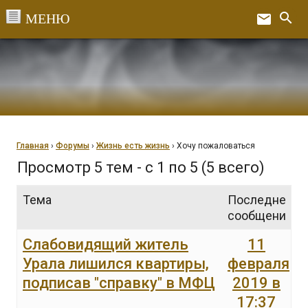
Перейти
search
email
к
Ex
содержанию
Главная
›
Форумы
›
Жизнь есть жизнь
›
Хочу пожаловаться
Просмотр 5 тем - с 1 по 5 (5 всего)
Тема
Последнее
сообщение
Слабовидящий житель
11
Урала лишился квартиры,
февраля
подписав "справку" в МФЦ
2019 в
17:37