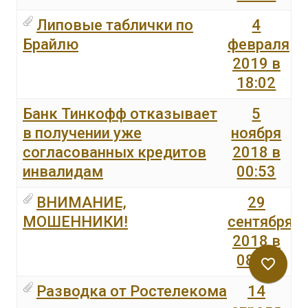
Липовые таблички по
4
Брайлю
февраля
2019 в
18:02
Банк Тинкофф отказывает
5
в получении уже
ноября
согласованных кредитов
2018 в
инвалидам
00:53
ВНИМАНИЕ,
29
МОШЕННИКИ!
сентября
2018 в
08:28
favorite_border
Разводка от Ростелекома
14