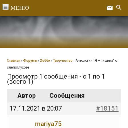
Перейти
search
email
к
Ex
содержанию
Главная
›
Форумы
›
Хобби
›
Творчество
›
Антология "Я — тишина" о
слепоглухоте
Просмотр 1 сообщения - с 1 по 1
(всего 1)
Автор
Сообщения
17.11.2021 в 20:07
#18151
mariya75