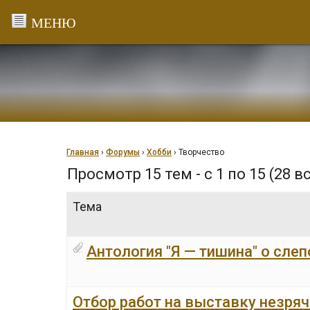
Перейти
к
содержанию
Главная
›
Форумы
›
Хобби
›
Творчество
Просмотр 15 тем - с 1 по 15 (28 в
Тема
Антология "Я — тишина" о слеп
Отбор работ на выставку незря