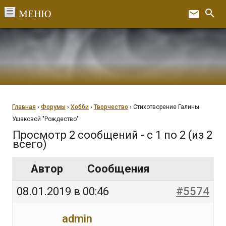
Перейти
search
email
к
Ex
содержанию
Главная
›
Форумы
›
Хобби
›
Творчество
›
Стихотворение Галины
Ушаковой "Рождество"
Просмотр 2 сообщений - с 1 по 2 (из 2
всего)
Автор
Сообщения
08.01.2019 в 00:46
#5574
admin