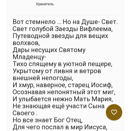
Хранитель
Вот стемнело … Но на Душе- Свет.
Свет голубой Заезды Вифлеема,
Путеводной звезды для вещих
волхвов,
Дары несущих Святому
Младенцу-
Тихо спящему в уютной пещере,
Укрытому от ливня и ветров
внешней непогоды,
И хмур, наверное, старец Иосиф,
Осознавая непонятный этот миг,
И улыбается нежно Мать Мария,
Не знающая ещё участи Сына
favorite_border
Своего .
Но все знает Бог Отец,
Для чего послал в мир Иисуса,