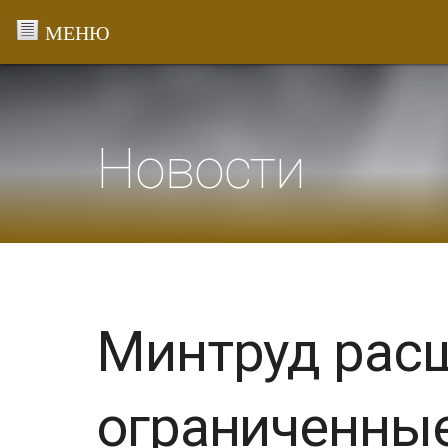
Перейти
к
содержанию
Новости
Минтруд рас
ограниченны